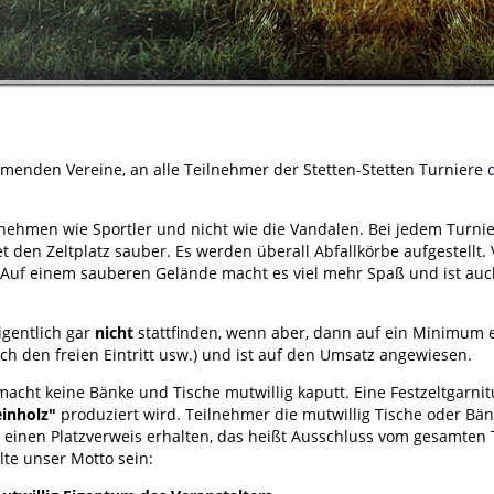
ehmenden Vereine, an alle Teilnehmer der Stetten-Stetten Turniere
nehmen wie Sportler und nicht wie die Vandalen. Bei jedem Turnier
tet den Zeltplatz sauber. Es werden überall Abfallkörbe aufgestellt.
. Auf einem sauberen Gelände macht es viel mehr Spaß und ist auc
igentlich gar
nicht
stattfinden, wenn aber, dann auf ein Minimum 
ch den freien Eintritt usw.) und ist auf den Umsatz angewiesen.
macht keine Bänke und Tische mutwillig kaputt. Eine Festzeltgarnitu
einholz"
produziert wird. Teilnehmer die mutwillig Tische oder Bä
einen Platzverweis erhalten, das heißt Ausschluss vom gesamten 
lte unser Motto sein: