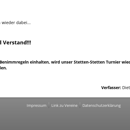
 wieder dabei...
 Verstand!!!
Benimmregeln einhalten, wird unser Stetten-Stetten Turnier wied
den.
Verfasser:
Die
Impressum
Link zu Vereine
Datenschutzerklärung