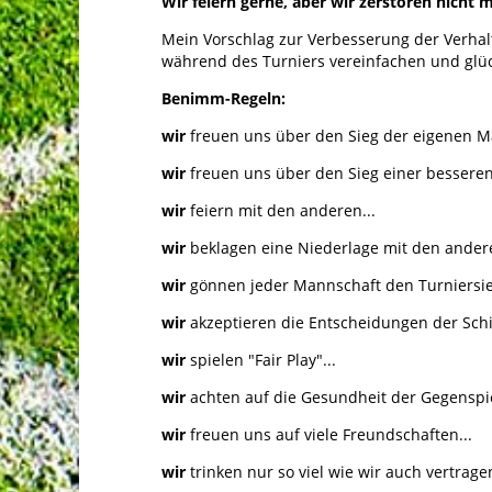
Wir feiern gerne, aber wir zerstören nicht 
Mein Vorschlag zur Verbesserung der Verha
während des Turniers vereinfachen und glück
Benimm-Regeln:
wir
freuen uns über den Sieg der eigenen Ma
wir
freuen uns über den Sieg einer besseren
wir
feiern mit den anderen...
wir
beklagen eine Niederlage mit den andere
wir
gönnen jeder Mannschaft den Turniersieg
wir
akzeptieren die Entscheidungen der Schi
wir
spielen "Fair Play"...
wir
achten auf die Gesundheit der Gegenspie
wir
freuen uns auf viele Freundschaften...
wir
trinken nur so viel wie wir auch vertragen