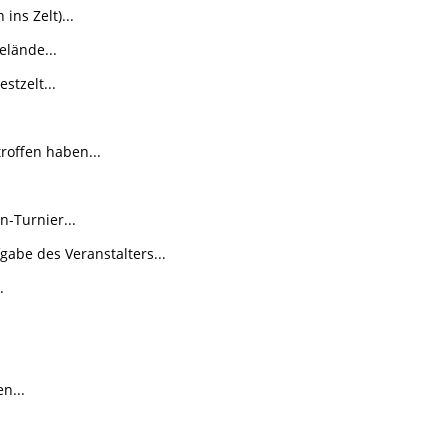
ns Zelt)...
elände...
tzelt...
roffen haben...
-Turnier...
gabe des Veranstalters...
.
n...