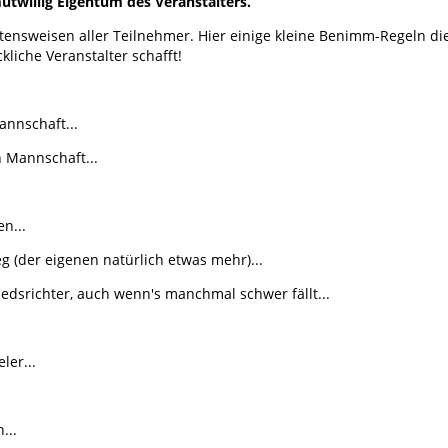
mutwillig Eigentum des Veranstalters.
ltensweisen aller Teilnehmer. Hier einige kleine Benimm-Regeln 
liche Veranstalter schafft!
nnschaft...
 Mannschaft...
n...
 (der eigenen natürlich etwas mehr)...
edsrichter, auch wenn's manchmal schwer fällt...
ler...
...